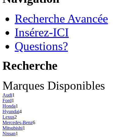
Recherche Avancée
Insérez-ICI
Questions?
Recherche
Marques Disponibles
Audi
1
Ford
1
Honda
1
Hyundai
4
Lexus
2
Mercedes-Benz
6
Mitsubishi
1
Nissan
1