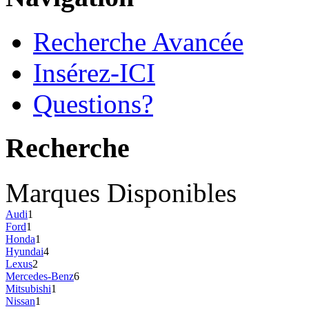
Recherche Avancée
Insérez-ICI
Questions?
Recherche
Marques Disponibles
Audi
1
Ford
1
Honda
1
Hyundai
4
Lexus
2
Mercedes-Benz
6
Mitsubishi
1
Nissan
1