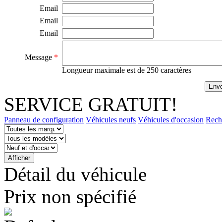
Email
Email
Email
Message
*
Longueur maximale est de 250 caractères
SERVICE GRATUIT!
Panneau de configuration
Véhicules neufs
Véhicules d'occasion
Rech
Détail du véhicule
Prix ​​non spécifié