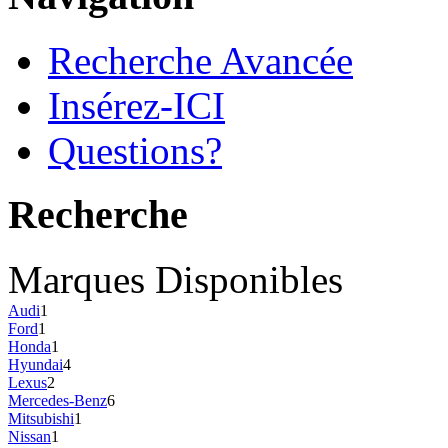
Recherche Avancée
Insérez-ICI
Questions?
Recherche
Marques Disponibles
Audi
1
Ford
1
Honda
1
Hyundai
4
Lexus
2
Mercedes-Benz
6
Mitsubishi
1
Nissan
1