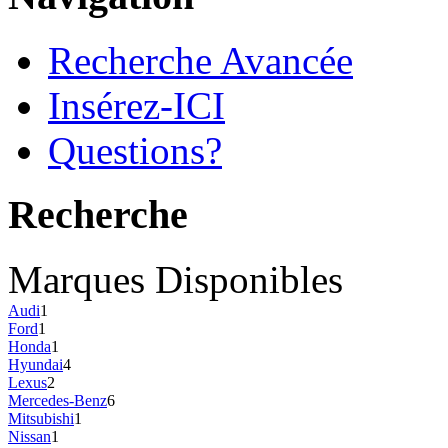
Recherche Avancée
Insérez-ICI
Questions?
Recherche
Marques Disponibles
Audi
1
Ford
1
Honda
1
Hyundai
4
Lexus
2
Mercedes-Benz
6
Mitsubishi
1
Nissan
1