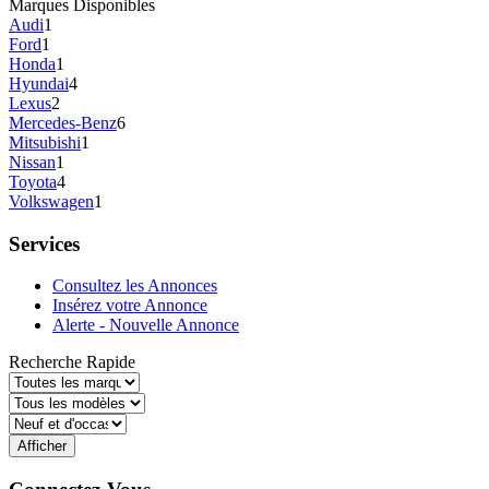
Marques Disponibles
Audi
1
Ford
1
Honda
1
Hyundai
4
Lexus
2
Mercedes-Benz
6
Mitsubishi
1
Nissan
1
Toyota
4
Volkswagen
1
Services
Consultez les Annonces
Insérez votre Annonce
Alerte - Nouvelle Annonce
Recherche Rapide